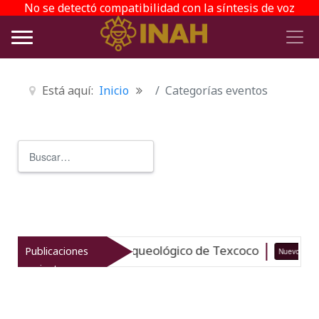
No se detectó compatibilidad con la síntesis de voz
Está aquí:
Inicio
Categorías eventos
Buscar
Type 2 or more characters for r
taliza el patrimonio arqueológico de Texcoco
Publicaciones
Nuevo
recientes