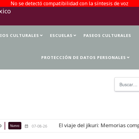
No se detectó compatibilidad con la síntesis de voz
TIOS CULTURALES
ESCUELAS
PASEOS CULTURALES
PROTECCIÓN DE DATOS PERSONALES
Buscar
El viaje del jíkuri: Memorias compa
Nuevo
07-08-26