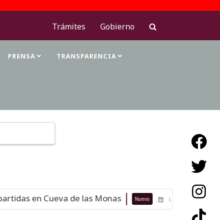
Trámites
Gobierno
PRENSA
TRANSPARENCIA
Type 2 or more characters for results.
rtidas en Cueva de las Monas
Maest
Nuevo
07-08-26