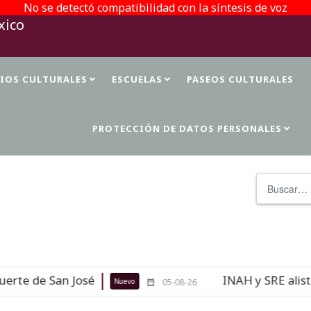
No se detectó compatibilidad con la síntesis de voz
TIOS CULTURALES
ESCUELAS
PASEOS CULTURALES
PROTECCIÓN DE DATOS PERSONALES
Buscar
te de San José
INAH y SRE alistan 
Nuevo
05-08-26