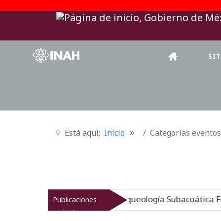
SI
Está aquí:
Inicio
Categorías eventos
rigen sumergido: Museo de Arqueología Subacuática Fuer
Publicaciones
recientes