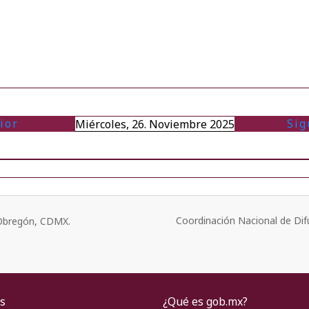
ior
Sig
Miércoles, 26. Noviembre 2025
Coordinación Nacional de Dif
o Obregón, CDMX.
s
¿Qué es gob.mx?