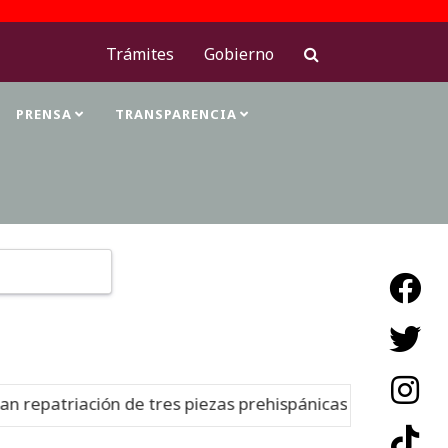
Trámites
Gobierno
PRENSA
TRANSPARENCIA
Type 2 or more characters for results.
repatriación de tres piezas prehispánicas desde Estados