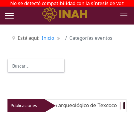
No se detectó compatibilidad con la síntesis de voz
Está aquí:
Inicio
Categorías eventos
Buscar
Type 2 or more characters for r
revitaliza el patrimonio arqueológico de Texcoco
Publicaciones
Nuevo
recientes