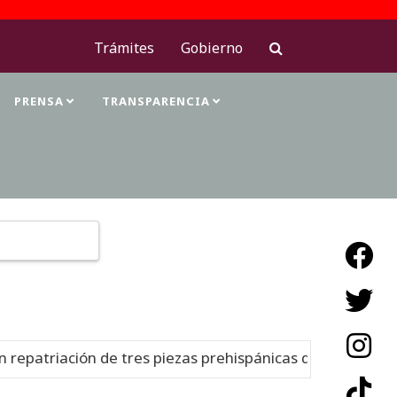
Trámites
Gobierno
PRENSA
TRANSPARENCIA
Type 2 or more characters for results.
epatriación de tres piezas prehispánicas desde Estados U