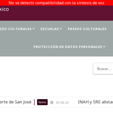
No se detectó compatibilidad con la síntesis de voz
TIOS CULTURALES
ESCUELAS
PASEOS CULTURALES
PROTECCIÓN DE DATOS PERSONALES
Buscar
 de San José
INAH y SRE alistan r
Nuevo
05-08-26