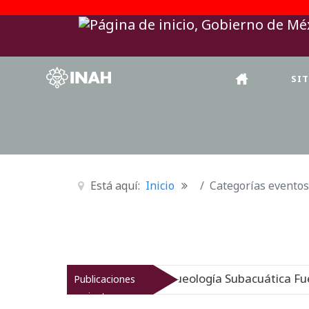
SI
Está aquí:
Inicio
Categorías eventos
gen sumergido: Museo de Arqueología Subacuática Fuerte
Publicaciones
recientes