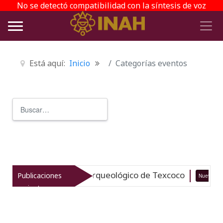
No se detectó compatibilidad con la síntesis de voz
Está aquí:
Inicio
Categorías eventos
Buscar
Type 2 or more characters for r
italiza el patrimonio arqueológico de Texcoco
Publicaciones
Nuevo
recientes