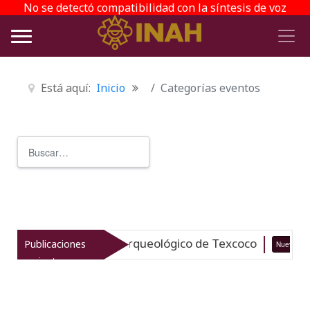
No se detectó compatibilidad con la síntesis de voz
Está aquí:
Inicio
Categorías eventos
Buscar
Type 2 or more characters for r
italiza el patrimonio arqueológico de Texcoco
Publicaciones
Nuevo
recientes