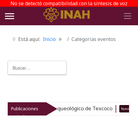
No se detectó compatibilidad con la síntesis de voz
Está aquí:
Inicio
Categorías eventos
Buscar
Type 2 or more characters for r
taliza el patrimonio arqueológico de Texcoco
Publicaciones
Nuevo
recientes