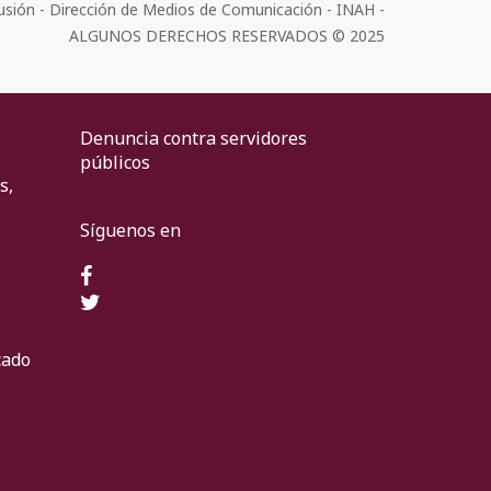
usión - Dirección de Medios de Comunicación - INAH -
ALGUNOS DERECHOS RESERVADOS © 2025
Denuncia contra servidores
públicos
s,
Síguenos en
cado