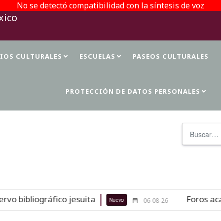
No se detectó compatibilidad con la síntesis de voz
TIOS CULTURALES
ESCUELAS
PASEOS CULTURALES
PROTECCIÓN DE DATOS PERSONALES
Buscar
 bibliográfico jesuita
Foros académ
Nuevo
06-08-26