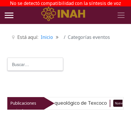
No se detectó compatibilidad con la síntesis de voz
Está aquí:
Inicio
Categorías eventos
Buscar
Type 2 or more characters for r
taliza el patrimonio arqueológico de Texcoco
Publicaciones
Nuevo
recientes