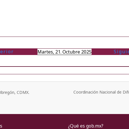
erior
Sigui
Martes, 21. Octubre 2025
Coordinación Nacional de Dif
o Obregón, CDMX.
s
¿Qué es gob.mx?