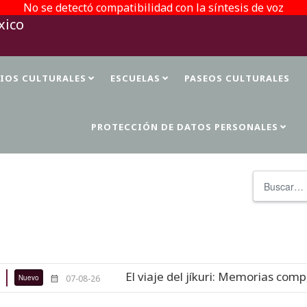
No se detectó compatibilidad con la síntesis de voz
TIOS CULTURALES
ESCUELAS
PASEOS CULTURALES
PROTECCIÓN DE DATOS PERSONALES
Buscar
El viaje del jíkuri: Memorias compar
Nuevo
07-08-26