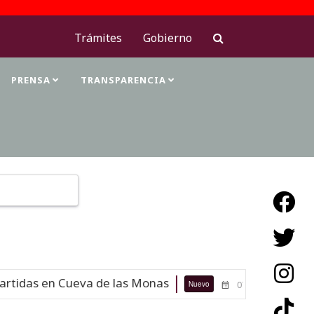
Trámites
Gobierno
PRENSA
TRANSPARENCIA
Type 2 or more characters for results.
tidas en Cueva de las Monas
Maestr
Nuevo
07-08-26