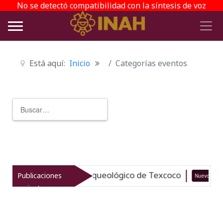
No se detectó compatibilidad con la síntesis de voz
Está aquí:
Inicio
Categorías eventos
Buscar
Type 2 or more characters for r
taliza el patrimonio arqueológico de Texcoco
Publicaciones
Nuevo
recientes