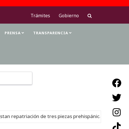
Trámites
Gobierno
PRENSA
TRANSPARENCIA
Type 2 or more characters for results.
n repatriación de tres piezas prehispánicas desde Estad