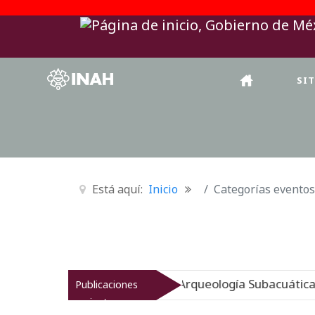
SI
Está aquí:
Inicio
Categorías eventos
 origen sumergido: Museo de Arqueología Subacuática Fu
Publicaciones
recientes