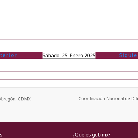
terior
Siguie
Sábado, 25. Enero 2025
Coordinación Nacional de Dif
o Obregón, CDMX.
s
¿Qué es gob.mx?