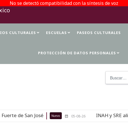
No se detectó compatibilidad con la síntesis de voz
TIOS CULTURALES
ESCUELAS
PASEOS CULTURALES
PROTECCIÓN DE DATOS PERSONALES
Buscar
erte de San José
INAH y SRE alista
Nuevo
05-08-26