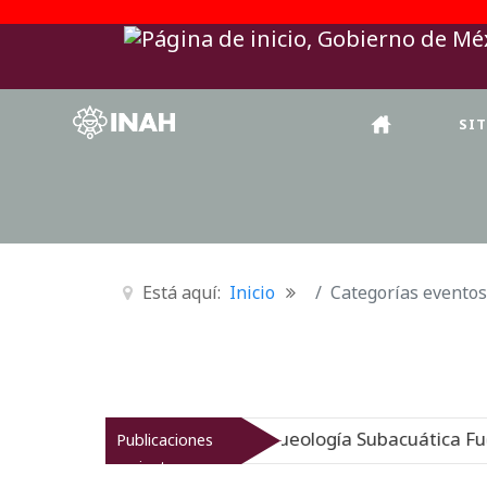
SI
Está aquí:
Inicio
Categorías eventos
igen sumergido: Museo de Arqueología Subacuática Fuert
Publicaciones
recientes