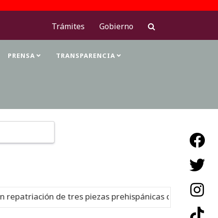
Trámites
Gobierno
PRENSA
TRANSPARENCIA
Type 2 or more characters for results.
epatriación de tres piezas prehispánicas desde Estados 