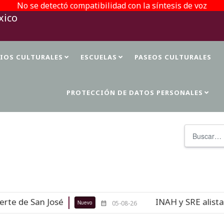
No se detectó compatibilidad con la síntesis de voz
TIOS CULTURALES
ESCUELAS
PASEOS CULTURALES
PROTECCIÓN DE DATOS PERSONALES
Buscar
e de San José
INAH y SRE alistan r
Nuevo
05-08-26