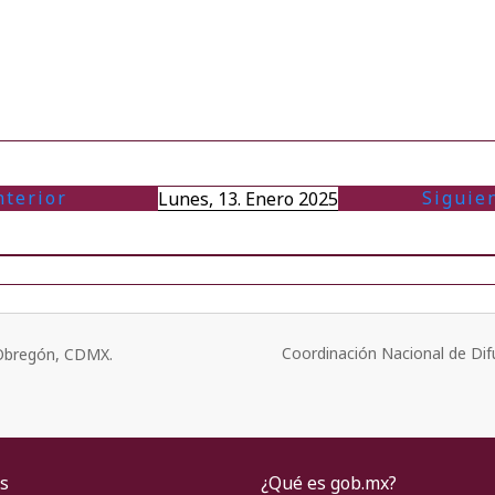
nterior
Siguie
Lunes, 13. Enero 2025
Coordinación Nacional de Dif
o Obregón, CDMX.
s
¿Qué es gob.mx?