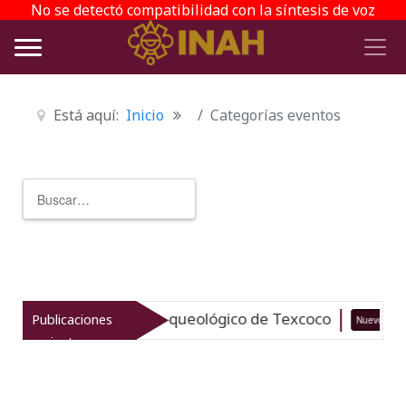
No se detectó compatibilidad con la síntesis de voz
Está aquí:
Inicio
Categorías eventos
Buscar
Type 2 or more characters for r
taliza el patrimonio arqueológico de Texcoco
Publicaciones
Nuevo
recientes