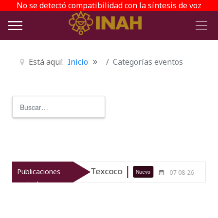
No se detectó compatibilidad con la síntesis de voz
Está aquí:
Inicio
Categorías eventos
Buscar
Type 2 or more characters for r
arqueológico de Texcoco
El viaje d
Publicaciones
Nuevo
07-08-26
recientes