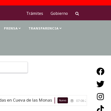
Trámites
Gobierno
PRENSA
TRANSPARENCIA
Type 2 or more characters for results.
s en Cueva de las Monas
Maestras 
Nuevo
07-08-26