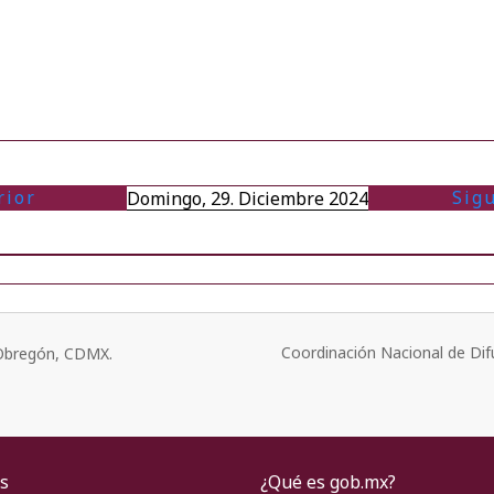
rior
Sig
Domingo, 29. Diciembre 2024
Coordinación Nacional de Dif
o Obregón, CDMX.
s
¿Qué es gob.mx?