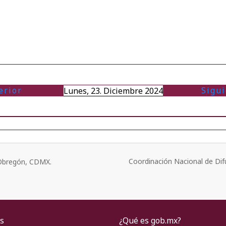
erior
Sigu
Lunes, 23. Diciembre 2024
Coordinación Nacional de Dif
o Obregón, CDMX.
s
¿Qué es gob.mx?