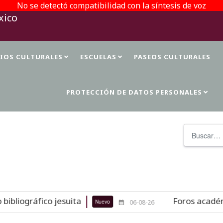
No se detectó compatibilidad con la síntesis de voz
TIOS CULTURALES
ESCUELAS
PASEOS CULTURALES
PROTECCIÓN DE DATOS PERSONALES
Buscar
liográfico jesuita
Foros académicos
Nuevo
06-08-26