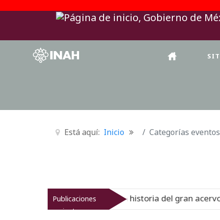
SI
Está aquí:
Inicio
Categorías eventos
nal del Virreinato muestra la historia del gran acervo bib
Publicaciones
recientes