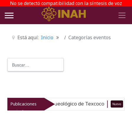
No se detectó compatibilidad con la síntesis de voz
Está aquí:
Inicio
Categorías eventos
Buscar
Type 2 or more characters for r
aliza el patrimonio arqueológico de Texcoco
Publicaciones
Nuevo
0
recientes