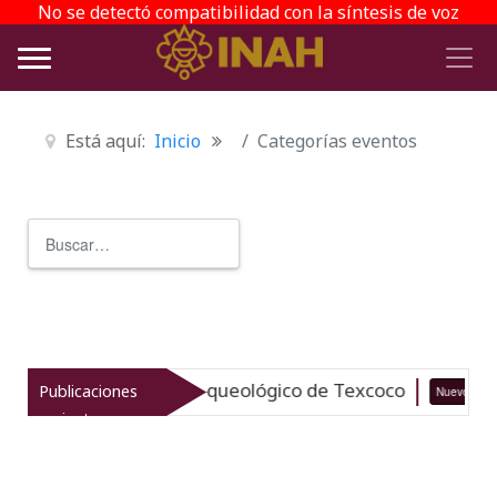
No se detectó compatibilidad con la síntesis de voz
Está aquí:
Inicio
Categorías eventos
Buscar
Type 2 or more characters for r
taliza el patrimonio arqueológico de Texcoco
Publicaciones
Nuevo
recientes