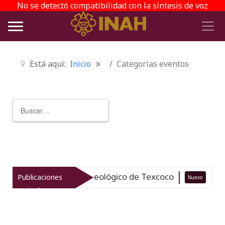
No se detectó compatibilidad con la síntesis de voz
Está aquí:
Inicio
Categorías eventos
Buscar
Type 2 or more characters for r
liza el patrimonio arqueológico de Texcoco
Publicaciones
Nuevo
07
recientes