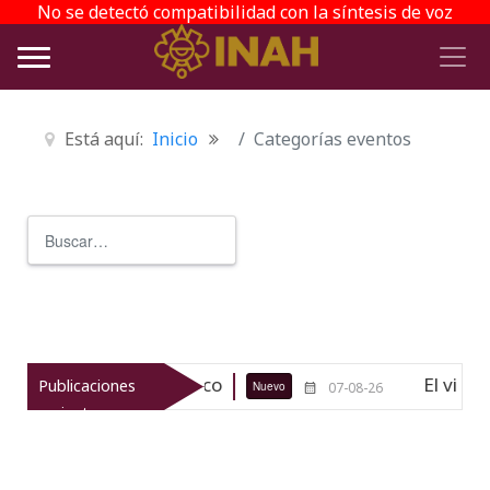
No se detectó compatibilidad con la síntesis de voz
Está aquí:
Inicio
Categorías eventos
Buscar
Type 2 or more characters for r
 arqueológico de Texcoco
El viaje 
Publicaciones
Nuevo
07-08-26
recientes