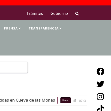
Trámites
Gobierno
PRENSA
TRANSPARENCIA
Type 2 or more characters for results.
das en Cueva de las Monas
Maestras
Nuevo
07-08-26