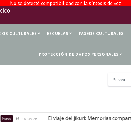
No se detectó compatibilidad con la síntesis de voz
TIOS CULTURALES
ESCUELAS
PASEOS CULTURALES
PROTECCIÓN DE DATOS PERSONALES
Buscar
El viaje del jíkuri: Memorias comparti
vo
07-08-26