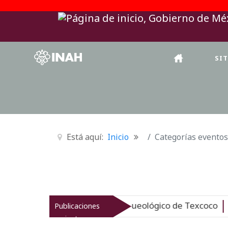
SI
Está aquí:
Inicio
Categorías eventos
AH revitaliza el patrimonio arqueológico de Texcoco
Publicaciones
Nue
recientes