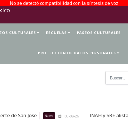
No se detectó compatibilidad con la síntesis de voz
TIOS CULTURALES
ESCUELAS
PASEOS CULTURALES
PROTECCIÓN DE DATOS PERSONALES
Buscar
e de San José
INAH y SRE alistan r
Nuevo
05-08-26