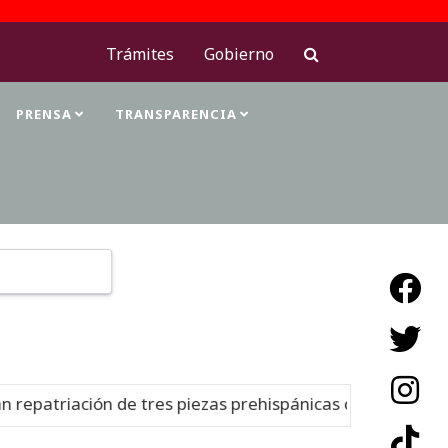
Trámites
Gobierno
PRENSA
TRANSPARENCIA
Type 2 or more characters for results.
epatriación de tres piezas prehispánicas desde Estados 