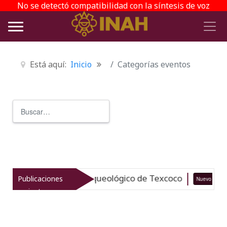
No se detectó compatibilidad con la síntesis de voz
Está aquí:
Inicio
Categorías eventos
Buscar
Type 2 or more characters for r
taliza el patrimonio arqueológico de Texcoco
Publicaciones
Nuevo
recientes