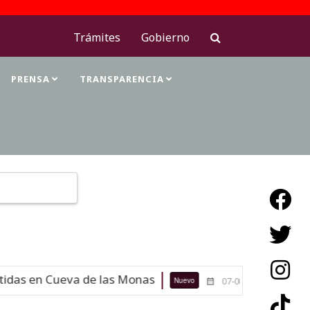
Trámites
Gobierno
PRENSA
TRANSPARENCIA
Type 2 or more characters for results.
das en Cueva de las Monas
Maestras
Nuevo
07-08-26