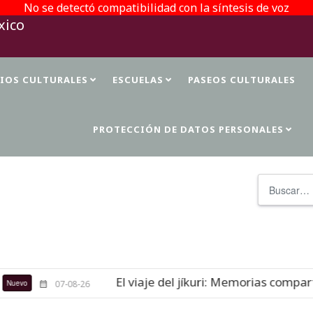
No se detectó compatibilidad con la síntesis de voz
TIOS CULTURALES
ESCUELAS
PASEOS CULTURALES
PROTECCIÓN DE DATOS PERSONALES
Buscar
El viaje del jíkuri: Memorias comparti
evo
07-08-26