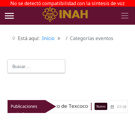
No se detectó compatibilidad con la síntesis de voz
Está aquí:
Inicio
Categorías eventos
Buscar
Type 2 or more characters for r
trimonio arqueológico de Texcoco
E
Publicaciones
Nuevo
07-08-26
recientes