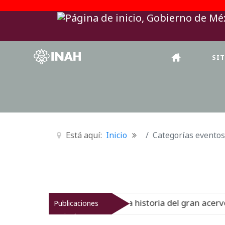
SI
Está aquí:
Inicio
Categorías eventos
nal del Virreinato muestra la historia del gran acervo bib
Publicaciones
recientes