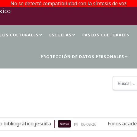
No se detectó compatibilidad con la síntesis de voz
TIOS CULTURALES
ESCUELAS
PASEOS CULTURALES
PROTECCIÓN DE DATOS PERSONALES
Buscar
liográfico jesuita
Foros académico
Nuevo
06-08-26