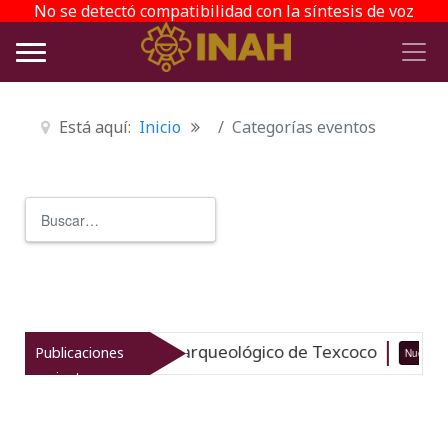
No se detectó compatibilidad con la síntesis de voz
Está aquí:
Inicio
Categorías eventos
Buscar
Type 2 or more characters for r
vitaliza el patrimonio arqueológico de Texcoco
Publicaciones
Nuevo
recientes