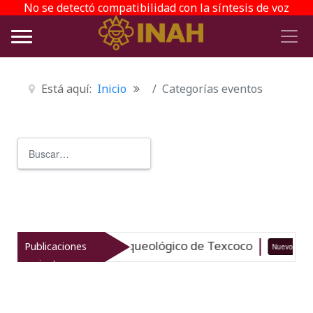
No se detectó compatibilidad con la síntesis de voz
Está aquí:
Inicio
Categorías eventos
Buscar
Type 2 or more characters for r
taliza el patrimonio arqueológico de Texcoco
Publicaciones
Nuevo
recientes