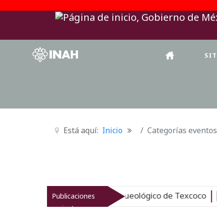
SI
Está aquí:
Inicio
Categorías eventos
H revitaliza el patrimonio arqueológico de Texcoco
Publicaciones
Nue
recientes