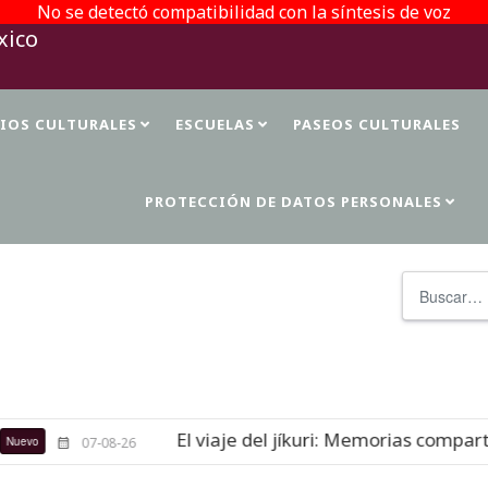
No se detectó compatibilidad con la síntesis de voz
TIOS CULTURALES
ESCUELAS
PASEOS CULTURALES
PROTECCIÓN DE DATOS PERSONALES
Buscar
El viaje del jíkuri: Memorias comparti
vo
07-08-26