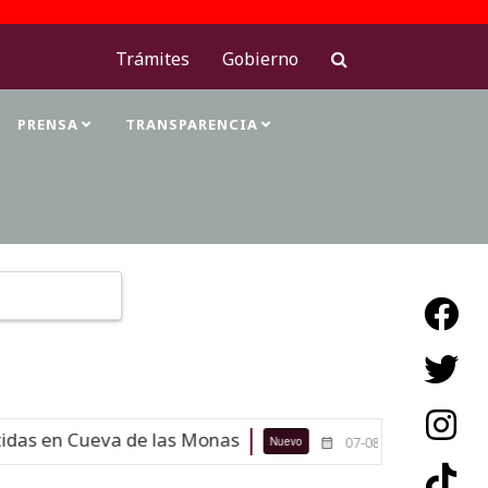
Trámites
Gobierno
PRENSA
TRANSPARENCIA
Type 2 or more characters for results.
das en Cueva de las Monas
Maestras
Nuevo
07-08-26