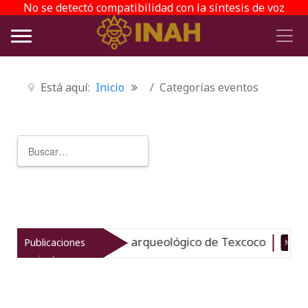
No se detectó compatibilidad con la síntesis de voz
Está aquí:
Inicio
Categorías eventos
Buscar
Type 2 or more characters for r
evitaliza el patrimonio arqueológico de Texcoco
Publicaciones
Nuevo
recientes