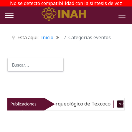
No se detectó compatibilidad con la síntesis de voz
Está aquí:
Inicio
Categorías eventos
Buscar
Type 2 or more characters for r
vitaliza el patrimonio arqueológico de Texcoco
Publicaciones
Nuevo
recientes