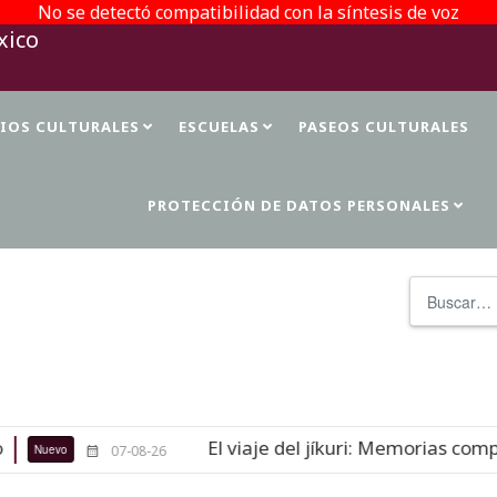
No se detectó compatibilidad con la síntesis de voz
TIOS CULTURALES
ESCUELAS
PASEOS CULTURALES
PROTECCIÓN DE DATOS PERSONALES
Buscar
El viaje del jíkuri: Memorias compa
Nuevo
07-08-26