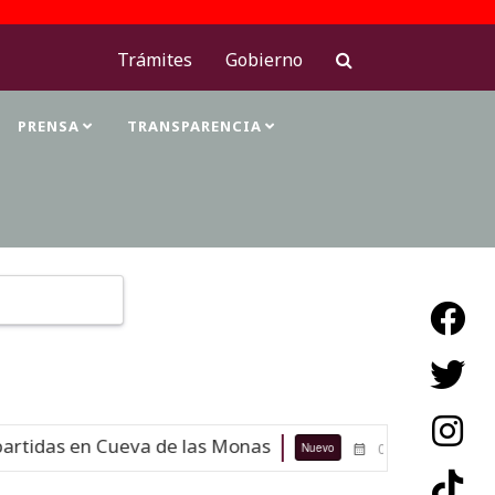
Trámites
Gobierno
PRENSA
TRANSPARENCIA
Type 2 or more characters for results.
rtidas en Cueva de las Monas
Maest
Nuevo
07-08-26