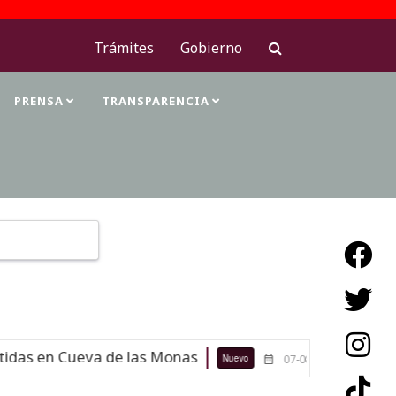
Trámites
Gobierno
PRENSA
TRANSPARENCIA
Type 2 or more characters for results.
das en Cueva de las Monas
Maestras
Nuevo
07-08-26