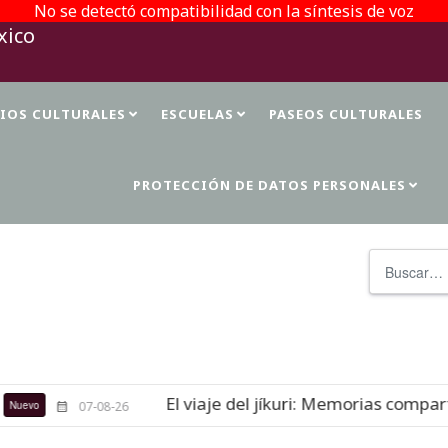
No se detectó compatibilidad con la síntesis de voz
TIOS CULTURALES
ESCUELAS
PASEOS CULTURALES
PROTECCIÓN DE DATOS PERSONALES
Buscar
El viaje del jíkuri: Memorias comparti
evo
07-08-26