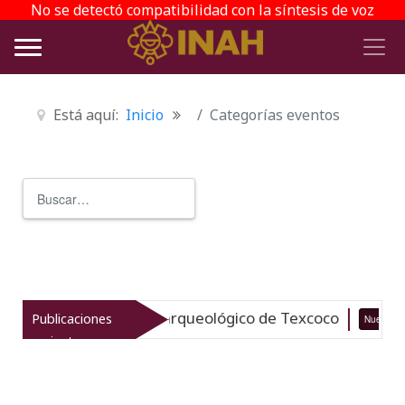
No se detectó compatibilidad con la síntesis de voz
Está aquí:
Inicio
Categorías eventos
Buscar
Type 2 or more characters for r
vitaliza el patrimonio arqueológico de Texcoco
Publicaciones
Nuevo
recientes