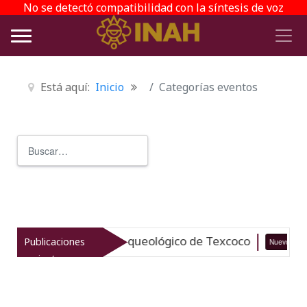
No se detectó compatibilidad con la síntesis de voz
Está aquí:
Inicio
Categorías eventos
Buscar
Type 2 or more characters for r
taliza el patrimonio arqueológico de Texcoco
Publicaciones
Nuevo
recientes