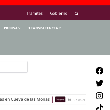
Trámites
Gobierno
PRENSA
TRANSPARENCIA
Type 2 or more characters for results.
 en Cueva de las Monas
Maestras d
Nuevo
07-08-26