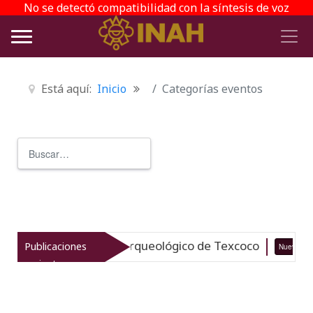
No se detectó compatibilidad con la síntesis de voz
Está aquí:
Inicio
Categorías eventos
Buscar
Type 2 or more characters for r
italiza el patrimonio arqueológico de Texcoco
Publicaciones
Nuevo
recientes