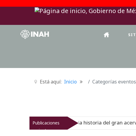
SI
Está aquí:
Inicio
Categorías eventos
onal del Virreinato muestra la historia del gran acervo bi
Publicaciones
recientes