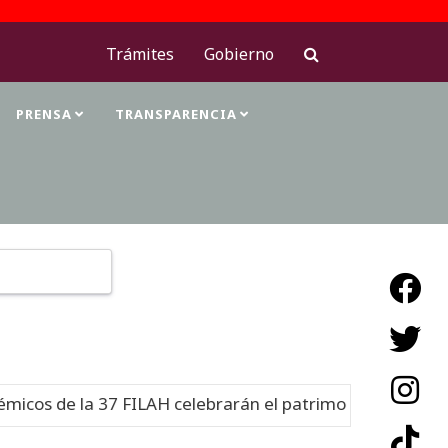
Trámites
Gobierno
PRENSA
TRANSPARENCIA
Type 2 or more characters for results.
os de la 37 FILAH celebrarán el patrimonio cultural
Nu