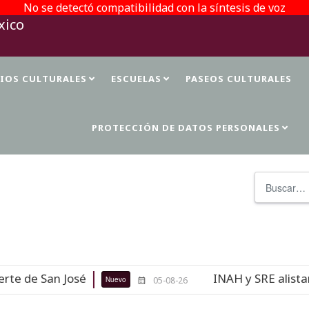
No se detectó compatibilidad con la síntesis de voz
TIOS CULTURALES
ESCUELAS
PASEOS CULTURALES
PROTECCIÓN DE DATOS PERSONALES
Buscar
 de San José
INAH y SRE alistan r
Nuevo
05-08-26