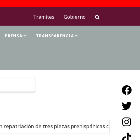
Trámites
Gobierno
PRENSA
TRANSPARENCIA
Type 2 or more characters for results.
epatriación de tres piezas prehispánicas desde Estados U