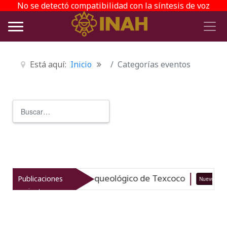
No se detectó compatibilidad con la síntesis de voz
Está aquí:
Inicio
Categorías eventos
Buscar
Type 2 or more characters for r
taliza el patrimonio arqueológico de Texcoco
Publicaciones
Nuevo
recientes