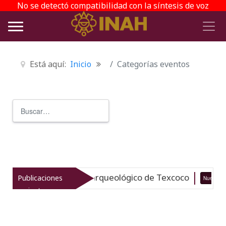
No se detectó compatibilidad con la síntesis de voz
Está aquí:
Inicio
Categorías eventos
Buscar
Type 2 or more characters for r
vitaliza el patrimonio arqueológico de Texcoco
Publicaciones
Nuevo
recientes