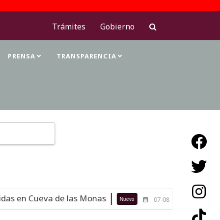
Trámites
Gobierno
PRENSA
TRANSPARENCIA
Type 2 or more characters for results.
as en Cueva de las Monas
Maestras 
Nuevo
07-08-26