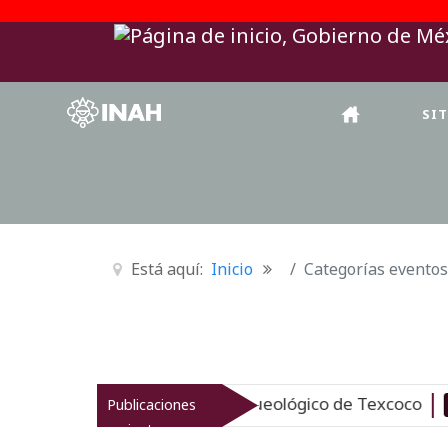
SI
Está aquí:
Inicio
Categorías eventos
H revitaliza el patrimonio arqueológico de Texcoco
Publicaciones
Nuev
recientes