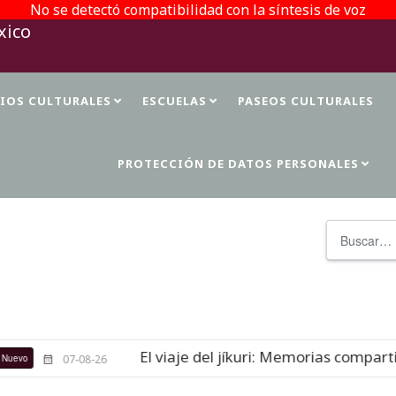
No se detectó compatibilidad con la síntesis de voz
TIOS CULTURALES
ESCUELAS
PASEOS CULTURALES
PROTECCIÓN DE DATOS PERSONALES
Buscar
El viaje del jíkuri: Memorias compartid
o
07-08-26