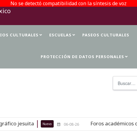
No se detectó compatibilidad con la síntesis de voz
TIOS CULTURALES
ESCUELAS
PASEOS CULTURALES
PROTECCIÓN DE DATOS PERSONALES
Buscar
ta
Foros académicos de la 37 FILAH
Nuevo
06-08-26