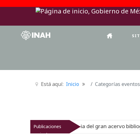
SI
Está aquí:
Inicio
Categorías eventos
o muestra la historia del gran acervo bibliográfico jesui
Publicaciones
recientes