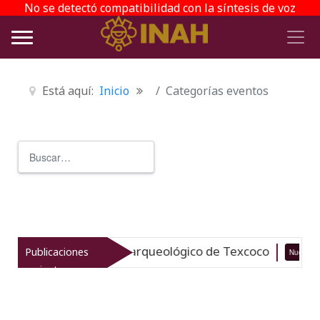
No se detectó compatibilidad con la síntesis de voz
Está aquí:
Inicio
Categorías eventos
Buscar
Type 2 or more characters for r
vitaliza el patrimonio arqueológico de Texcoco
Publicaciones
Nuevo
recientes