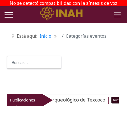
No se detectó compatibilidad con la síntesis de voz
Está aquí:
Inicio
Categorías eventos
Buscar
Type 2 or more characters for r
italiza el patrimonio arqueológico de Texcoco
Publicaciones
Nuevo
recientes