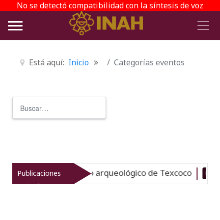
No se detectó compatibilidad con la síntesis de voz
Está aquí:
Inicio
Categorías eventos
Buscar
Type 2 or more characters for r
revitaliza el patrimonio arqueológico de Texcoco
Publicaciones
Nuevo
recientes