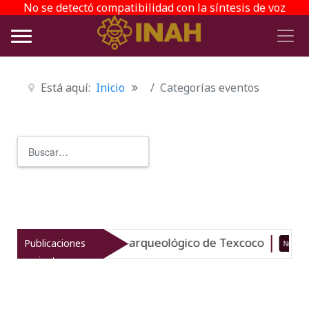
No se detectó compatibilidad con la síntesis de voz
Está aquí:
Inicio
Categorías eventos
Buscar
Type 2 or more characters for r
evitaliza el patrimonio arqueológico de Texcoco
Publicaciones
Nuevo
recientes